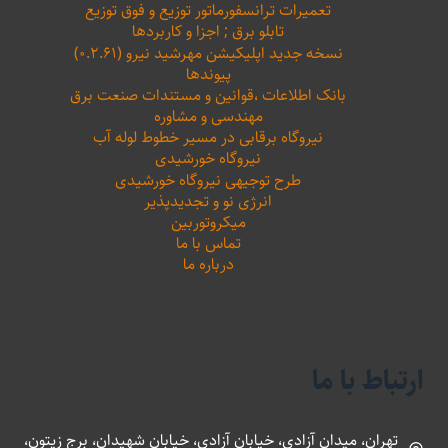
تعمیرات ترانسفورماتور توزیع و فوق توزیع
تابلو برق ; اجزا و کاربردها
نسخه جدید اپلیکیشن مهرشید نیرو (۰.۲.۶۱)
پیوندها
بانک اطلاعات ،‌قوانین و مستندات صنعت برق
مهندسی و مشاوره
نیروگاه برقابی در مسیر خطوط لوله آب
نیروگاه خورشیدی
طرح توجیهی نیروگاه خورشیدی
انرژی نو و تجدیدپذیر
میکروتوربین
تماس با ما
درباره ما
ارتباط با ما
تهران، میدان آزادی، خیابان آزادی، خیابان شهیدان، برج زیتون،