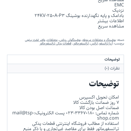
EMC
نزدیک
بادامک و پایه نگهدارنده بوشینگ 24KV-250A-P3
اطلاعات بیشتر
مشاهده سریع
دسته:
بوشینگ و متعلقات مربوطه
,
بوشینگهای روغنی
,
متعلقات
,
واشر تخت برنجی
برچسب:
آریا ترانسفو
,
ترانس
,
ترانسفورماتور
,
قطعات یدکی ترانسفورماتور
توضیحات
نظرات (0)
توضیحات
امکان تحویل اکسپرس
7 روز ضمانت بازگشت کالا
ضمانت اصل بودن کالا
شماره تماس: 33670180-023 پست الکترونیک:mail@tsp-
shop.com
استفاده از مطالب فروشگاه اینترنتی قطعات یدکی
ترانسفورماتور فقط برای مقاصد غیرتجاری و با ذکر منبع