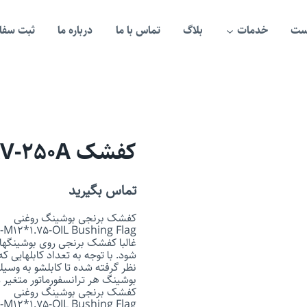
ست
خدمات
بلاگ
تماس با ما
درباره ما
ثبت سفار
کفشک 1KV-250A
تماس بگیرید
کفشک برنجی بوشینگ روغنی
-M12*1.75-OIL Bushing Flag
غالبا کفشک برنجی روی بوشینگها
شود. با توجه به تعداد کابلهایی
نظر گرفته شده تا کابلشو به وسی
بوشینگ هر ترانسفورماتور متغیر 
کفشک برنجی بوشینگ روغنی
-M12*1.75-OIL Bushing Flag