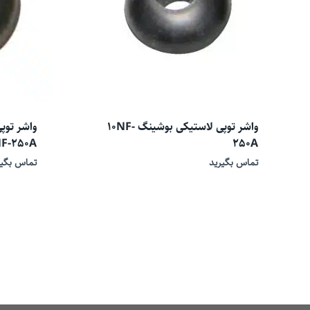
واشر توپی لاستیکی بوشینگ 10NF-
واشر توپ
F-250A
250A
تماس بگیرید
تماس بگیر