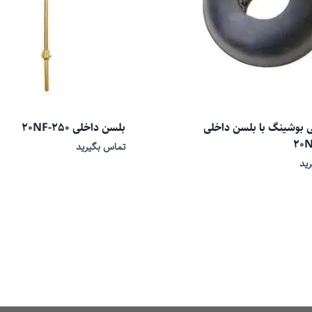
ی بوشینگ با بلسن داخلی
بلسن داخلی 20NF-250
20N
تماس بگیرید
ید