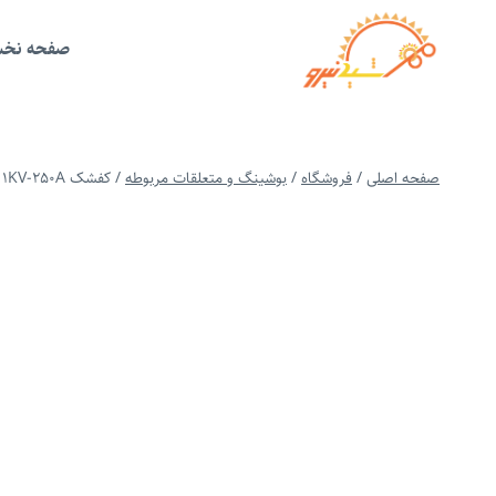
ازگشت
ه
حتوا
صفحه نخ
صفحه اصلی
/
فروشگاه
/
بوشینگ و متعلقات مربوطه
/
کفشک 1KV-250A