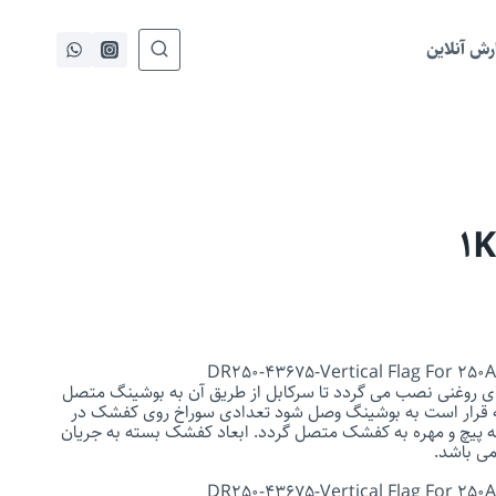
ش آنلاین
DR250-43675-Vertical Flag For 250A
ی روغنی نصب می گردد تا سرکابل از طریق آن به بوشینگ متصل
 که قرار است به بوشینگ وصل شود تعدادی سوراخ روی کفشک در
له پیچ و مهره به کفشک متصل گردد. ابعاد کفشک بسته به جریان
می باشد.
DR250-43675-Vertical Flag For 250A