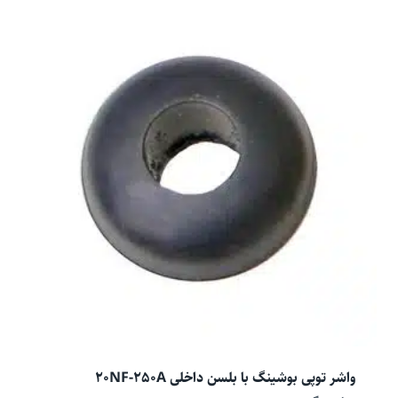
واشر توپی بوشینگ با بلسن داخلی 20NF-250A