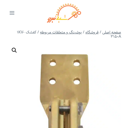
ازگشت
ه
حتوا
صفحه اصلی
/
فروشگاه
/
بوشینگ و متعلقات مربوطه
/
کفشک 1KV-
3150A