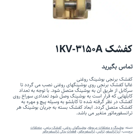
کفشک 1KV-3150A
تماس بگیرید
کفشک برنجی بوشینگ روغنی
غالبا کفشک برنجی روی بوشینگهای روغنی نصب می گردد تا
سرکابل از طریق آن به بوشینگ متصل شود. با توجه به تعداد
کابلهایی که قرار است به بوشینگ وصل شود تعدادی سوراخ روی
کفشک در نظر گرفته شده تا کابلشو به وسیله پیچ و مهره به
کفشک متصل گردد. ابعاد کفشک بسته به جریان بوشینگ هر
ترانسفورماتور متغیر می باشد.
دسته:
بوشینگ و متعلقات مربوطه
,
بوشینگهای روغنی
,
کفشک برنجی
,
متعلقات
برچسب:
آریا ترانسفو
,
ترانس
,
ترانسفورماتور
,
قطعات یدکی ترانسفورماتور