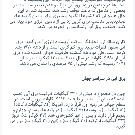
تاخیرها در چندین پروژه برق آبی بزرگ و عدم تغییر سیاست در
بعضی از مناطق که باعث توقف رشد شد، تشدید شد. با این
حال همچنان که کشورها انگیزه بیشتری برای یافتن گزینه های
تجدیدپذیر مناسب برای کربن زدایی از تامین انرژی خود پیدا می
کنند، صنعت برق آبی رنسانسی را تجربه می کند.
کاران ساتوانی، تحلیلگر شرکت “ریستاد انرژی” می گوید: برق
آبی ستون فقرات تولید برق کم کربن است و از دهه ۱۹۷۰ رشد
کرده است. طی دو دهه گذشته ظرفیت جهانی نصب شده برق
آبی از ۶۸۰ گیگاوات در سال ۲۰۰۰ به ۱۲۰۰ گیگاوات در سال
۲۰۲۱ رسیده که رشد بیش از ۷۵ درصدی را نشان می دهد.
برق آبی در سراسر جهان
چین در مجموع با بیش از ۳۴۰ گیگاوات ظرفیت برق آبی نصب
شده که بیش از سه بربر ظرفیت ۱۱۲ گیگاوات برزیل است، در
سطح جهانی در رتبه اول قرار دارد. آمریکا (۸۴ گیگاوات)، کانادا
(۸۱ گیگاوات) و روسیه (۵۰ گیگاوات) در رتبه های سوم، چهارم و
پنجم قرار دارند و پس از آنها کشورهای هند (۴۷ گیگاوات)، نروژ
(۳۳ گیگاوات)، ترکیه (۳۰ گیگاوات) و ژاپن (۲۳ گیگاوات) قرار می
گیرند.