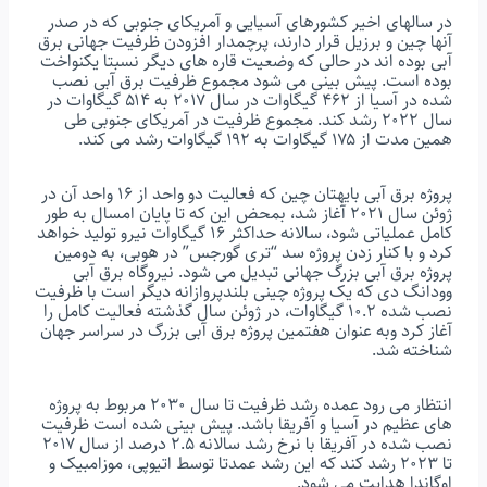
در سالهای اخیر کشورهای آسیایی و آمریکای جنوبی که در صدر
آنها چین و برزیل قرار دارند، پرچمدار افزودن ظرفیت جهانی برق
آبی بوده اند در حالی که وضعیت قاره های دیگر نسبتا یکنواخت
بوده است. پیش بینی می شود مجموع ظرفیت برق آبی نصب
شده در آسیا از ۴۶۲ گیگاوات در سال ۲۰۱۷ به ۵۱۴ گیگاوات در
سال ۲۰۲۲ رشد کند. مجموع ظرفیت در آمریکای جنوبی طی
همین مدت از ۱۷۵ گیگاوات به ۱۹۲ گیگاوات رشد می کند.
پروژه برق آبی بایهتان چین که فعالیت دو واحد از ۱۶ واحد آن در
ژوئن سال ۲۰۲۱ آغاز شد، بمحض این که تا پایان امسال به طور
کامل عملیاتی شود، سالانه حداکثر ۱۶ گیگاوات نیرو تولید خواهد
کرد و با کنار زدن پروژه سد “تری گورجس” در هوبی، به دومین
پروژه برق آبی بزرگ جهانی تبدیل می شود. نیروگاه برق آبی
وودانگ دی که یک پروژه چینی بلندپروازانه دیگر است با ظرفیت
نصب شده ۱۰.۲ گیگاوات، در ژوئن سال گذشته فعالیت کامل را
آغاز کرد وبه عنوان هفتمین پروژه برق آبی بزرگ در سراسر جهان
شناخته شد.
انتظار می رود عمده رشد ظرفیت تا سال ۲۰۳۰ مربوط به پروژه
های عظیم در آسیا و آفریقا باشد. پیش بینی شده است ظرفیت
نصب شده در آفریقا با نرخ رشد سالانه ۲.۵ درصد از سال ۲۰۱۷
تا ۲۰۲۳ رشد کند که این رشد عمدتا توسط اتیوپی، موزامبیک و
اوگاندا هدایت می شود.