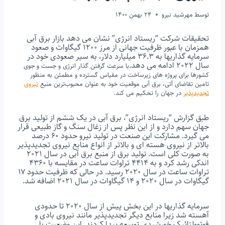
توسط
مهرشید نیرو
24 بهمن 1400
تحقیقات شرکت “ریستاد انرژی” نشان می دهد بازار برق آبی
همزمان با عبور ظرفیت جهانی از مرز ۱۲۰۰ گیگاوات و صعود
سرمایه گذاریها به ۳۶.۳ میلیارد دلار، به سیر صعودی خود در
سال ۲۰۲۲ ادامه می دهد.
با سرعت گرفتن گذار انرژی و جست و جوی
کشورها برای پروژه های زیرساخت در مقیاس گسترده و مطمئن به منظور
تامین تقاضای آتی، برق آبی موقعیت خود به عنوان محبوب‌ترین منبع
نیروی
تجدیدپذیر
در جهان را تحکیم می کند.
طبق گزارش “ریستاد انرژی”، برق آبی در یک ششم از تولید برق
جهان سهم دارد و از این نظر پس از زغال سنگ و گاز طبیعی قرار
می گیرد. مشارکت این صنعت در تولید نیرو حدود ۶۰ درصد
بالاتر از نیروی هسته ای و بالاتر از انواع منابع نیروی تجدیدپذیر
به صورت کلی است. تولید برق از منبع برق آبی در سال ۲۰۲۱
اندکی رشد کرد و به ۴۴۱۴ تراوات ساعت در مقایسه با ۴۳۶۰
تراوات ساعت در سال ۲۰۲۰ رسید. در حالی که ظرفیت حدود ۱۷
گیگاوات در سال ۲۰۲۰ و ۱۴ گیگاوات در سال ۲۰۲۱ اضافه شد.
سرمایه گذاریها در این بخش پیش از سال ۲۰۲۰ تا حدودی
آهسته شد زیرا منابع دیگر تجدیدپذیر مانند نیروی بادی و
فوتوولتائیک خورشیدی توسعه پیدا کردند. این وضعیت با