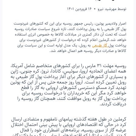
توسط
مهرشید نیرو
16 فروردین 1401
اصرار ولادیمیر پوتین، رئیس جمهور روسیه برای این که کشورهای غیردوست
پول گاز طبیعی را به روبل پرداخت کنند، تازه شروع سیاست صادرات روسیه
است که تحت آن دلار کمتری در مبادلات کالاها به خصوص انرژی استفاده
خواهد شد.کرملین اعلام کرده که درخواست از کشورهای غیردوست برای
پرداخت پول
گاز طبیعی
به روبل، یک مدل اولیه است و این سیاست برای
کالاها و صادرات دیگر روسیه هم اعمال خواهد شد.
روسیه مهلت ۳۱ مارس را برای کشورهای متخاصم شامل آمریکا،
همه اعضای اتحادیه اروپا، سوئیس، کانادا، نروژ، کره جنوبی، ژاپن
و بسیاری از کشورهای دیگر برای آغاز پرداخت پول گاز طبیعی به
روبل تعیین کرده است. اروپا روز جمعه حتی پس از این که پوتین
تهدید کرد مسکو دسترسی کشورهای اروپایی به گاز را قطع
خواهد کرد مگر این که خریداران با درخواست روسیه برای
پرداخت پول گاز به روبل موافقت کنند، همچنان گاز روسیه را
دریافت کردند.
کرملین در طول هفته گذشته پیامهای نامفهوم و متضادی ارسال
کرد در حالی که اقتصادهای اروپایی با پیش بینی احتمال اختلال
عرضه گاز از سوی روسیه، برنامه‌های اضطراری خود را فعال
کردند. آلمان و ایتالیا که اقتصادهای اروپایی بزرگ و واردکنندگان