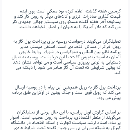
کرملین هفته گذشته اعلام کرده بود ممکن است روی ایده
قیمت گذاری صادرات انرژی و کالاهای دیگر به روبل کار کند و
پسکوف آخر هفته گفت: مسکو روی سیستم جهانی جدیدی کار
می کند که دلار آمریکا را به عنوان ارز اصلی نخواهد داشت.
تحلیلگران می‌گویند درخواست روسیه برای پرداخت پول گاز به
روبل، فراتر از مسائل اقتصادی است. استفن میستر، مدیر
برنامه نظم بین المللی و دموکراسی در شورای روابط خارجی
آلمان به آسوشیتدپرس گفت: با این درخواست، روسیه به دنبال
دستیابی به نوعی پیروزی سیاسی است و می ‌تواهد نشان دهد
که پوتین شرایطی که تحت آن گاز صادر می شود را دیکته می
کند.
پرداخت پول گاز به روبل همچنین این پیام را در روسیه ارسال
می کند که روبل قوی است و جنگ پوتین در اوکراین طبق برنامه
پیش می رود.
بر اساس گزارش اویل پرایس، با این حال برخی از تحلیلگران
می‌گویند از منظر اقتصادی، پرداخت به روبل عجیب است. اسوار
پراساد، استاد ارشد سیاست تجارت و استاد اقتصاد در دانشگاه
کورنل به شبکه سی ان بی سی چنین گفت: تحت شرایط عادی،