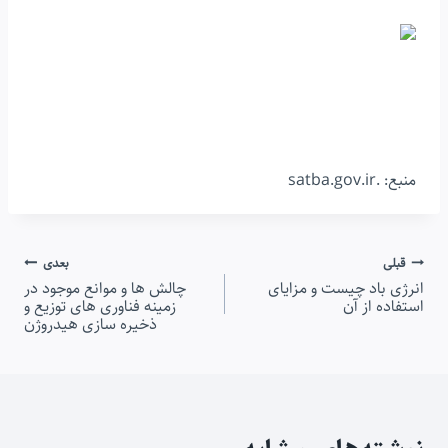
منبع: .satba.gov.ir
راهبری
قبلی
بعدی
انرژی باد چیست و مزایای
چالش ها و موانع موجود در
نوشته
استفاده از آن
زمینه فناوری های توزیع و
ذخیره سازی هیدروژن