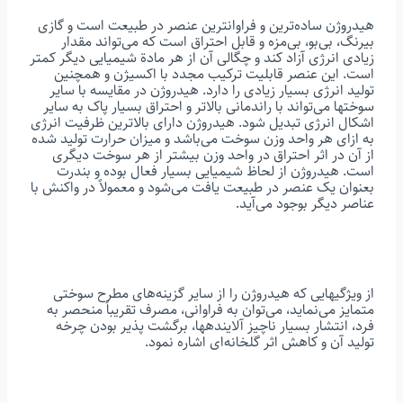
هیدروژن ساده
ترین و فراوانترین عنصر در طبیعت است و گازی
بیرنگ، بی
بو، بی
مزه و قابل احتراق است که می
تواند مقدار
زیادی انرژی آزاد کند و چگالی آن از هر مادة شیمیایی دیگر کمتر
است. این عنصر قابلیت ترکیب مجدد با اکسیژن و همچنین
تولید انرژی بسیار زیادی را دارد. هیدروژن در مقایسه با سایر
سوختها می
تواند با راندمانی بالاتر و احتراق بسیار پاک به سایر
اشکال انرژی تبدیل شود. هیدروژن دارای بالاترین ظرفیت انرژی
به ازای هر واحد وزن سوخت می
باشد و میزان حرارت تولید شده
از آن در اثر احتراق در واحد وزن بیشتر از هر سوخت دیگری
است. هیدروژن از لحاظ شیمیایی بسیار فعال بوده و بندرت
بعنوان یک عنصر در طبیعت یافت می
شود و معمولاً در واکنش با
عناصر دیگر بوجود می
آید.
از ویژگیهایی که هیدروژن را از سایر گزینه
های مطرح سوختی
متمایز می
نماید، می‌توان به فراوانی، مصرف تقریباً منحصر به
فرد، انتشار بسیار ناچیز آلایندهها، برگشت پذیر بودن چرخه
تولید آن و کاهش اثر گلخانه
ای اشاره نمود.