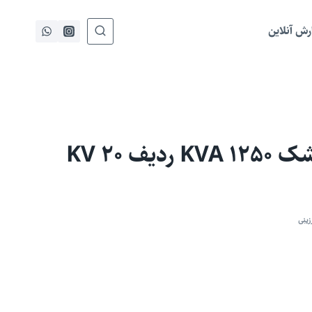
ش آنلاین
یف 20 KV
زینی