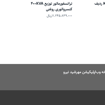
ترانسفورماتور خشک 500 KVA ردیف
ترانسفورماتور توزیع 400KVA
کنسرواتوری روغنی
۱۱.۲۴۵.۸۳۹.۰۰۰
ریال
ه وب‌اپلیکیشن مهرشید نیرو